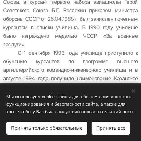
Союза, а курсант первого набора авиашколы Герой
Советского Союза Б.Г. Россохин приказом министра
обороны СССР от 26.04.1985 г. был зачислен почетным
курсантом в списки училища. В 1990 году училище
было награждено медалью ЧССР «За военные
заслуги».
С 1 сентября 1993 года училище приступило к
обучению курсантов по программе высшего
артиллерийского командно-инженерного училища и в
августе 1994 года получило наименование Казанское
высшее артиллерийское командно-инженерное
училище.
Мы используем cookie-файлы для обеспечения должного
18 июня 1996 года состоялся последний, двадцать
функционирования и безопасности сайта, а также для
девятый выпуск из училища офицеров-ракетчиков.
того, чтобы у Вас был наилучший пользовательский опыт.
Всего за эти годы подготовлено более 6500 офицеров-
Принять только обязательные
Принять все
ракетчиков для Сухопутных войск. В июне 1998 года
Начать
Создайте свой сайт бесплатно!
состоялся первый выпуск офицеров-артиллеристов.